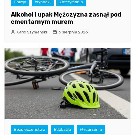
Policja
Wypadki
Zatrzymania
Alkohol i upał: Mężczyzna zasnął pod
cmentarnym murem
Karol Szymański
6 sierpnia 2026
Bezpieczeństwo
Edukacja
Wydarzenia