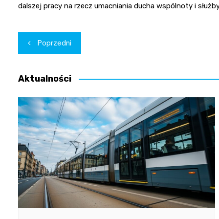
dalszej pracy na rzecz umacniania ducha wspólnoty i służby 
Nawigacja
Poprzedni
wpisu
Aktualności