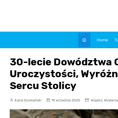
Skip
to
content
Home
T
30-lecie Dowództwa 
Uroczystości, Wyróżni
Sercu Stolicy
,
Karol Szymański
10 września 2025
Wojsko
Wydarze