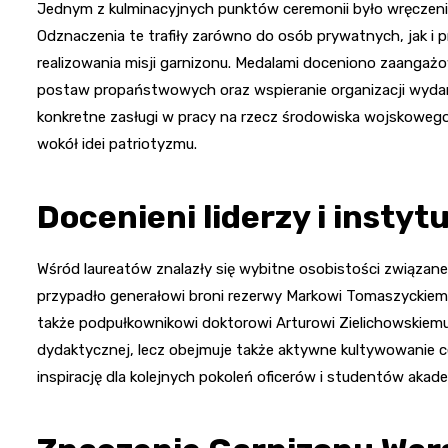
Jednym z kulminacyjnych punktów ceremonii było wręczen
Odznaczenia te trafiły zarówno do osób prywatnych, jak i prz
realizowania misji garnizonu. Medalami doceniono zaanga
postaw propaństwowych oraz wspieranie organizacji wydarze
konkretne zasługi w pracy na rzecz środowiska wojskowego
wokół idei patriotyzmu.
Docenieni liderzy i insty
Wśród laureatów znalazły się wybitne osobistości związan
przypadło generałowi broni rezerwy Markowi Tomaszyckiem
także podpułkownikowi doktorowi Arturowi Zielichowskiemu. 
dydaktycznej, lecz obejmuje także aktywne kultywowanie c
inspirację dla kolejnych pokoleń oficerów i studentów akade