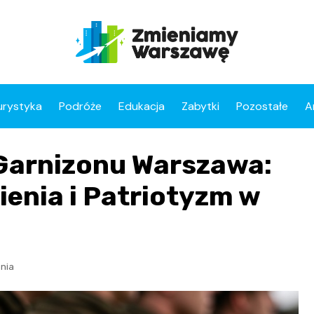
urystyka
Podróże
Edukacja
Zabytki
Pozostałe
A
Garnizonu Warszawa:
enia i Patriotyzm w
nia