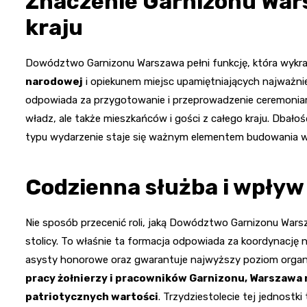
Znaczenie Garnizonu Wars
kraju
Dowództwo Garnizonu Warszawa pełni funkcję, która wykra
narodowej
i opiekunem miejsc upamiętniających najważniej
odpowiada za przygotowanie i przeprowadzenie ceremoniam
władz, ale także mieszkańców i gości z całego kraju. Dbało
typu wydarzenie staje się ważnym elementem budowania w
Codzienna służba i wpływ
Nie sposób przecenić roli, jaką Dowództwo Garnizonu Wars
stolicy. To właśnie ta formacja odpowiada za koordynacj
asysty honorowe oraz gwarantuje najwyższy poziom organ
pracy żołnierzy i pracowników Garnizonu, Warszawa 
patriotycznych wartości
. Trzydziestolecie tej jednostk