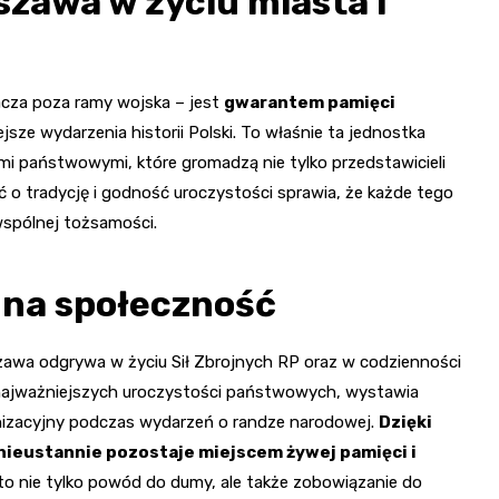
zawa w życiu miasta i
cza poza ramy wojska – jest
gwarantem pamięci
sze wydarzenia historii Polski. To właśnie ta jednostka
i państwowymi, które gromadzą nie tylko przedstawicieli
ść o tradycję i godność uroczystości sprawia, że każde tego
spólnej tożsamości.
 na społeczność
zawa odgrywa w życiu Sił Zbrojnych RP oraz w codzienności
ę najważniejszych uroczystości państwowych, wystawia
izacyjny podczas wydarzeń o randze narodowej.
Dzięki
nieustannie pozostaje miejscem żywej pamięci i
i to nie tylko powód do dumy, ale także zobowiązanie do