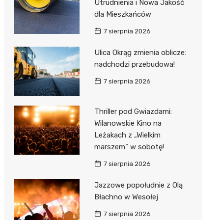
Utrudnienia i Nowa Jakość
dla Mieszkańców
7 sierpnia 2026
Ulica Okrąg zmienia oblicze:
nadchodzi przebudowa!
7 sierpnia 2026
Thriller pod Gwiazdami:
Wilanowskie Kino na
Leżakach z „Wielkim
marszem” w sobotę!
7 sierpnia 2026
Jazzowe popołudnie z Olą
Błachno w Wesołej
7 sierpnia 2026