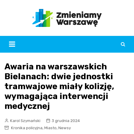
Skip
to
content
Awaria na warszawskich
Bielanach: dwie jednostki
tramwajowe miały kolizję,
wymagająca interwencji
medycznej
Karol Szymański
3 grudnia 2024
,
,
Kronika policyjna
Miasto
Newsy