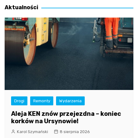
Aktualności
Drogi
Remonty
Wydarzenia
Aleja KEN znów przejezdna – koniec
korków na Ursynowie!
Karol Szymański
8 sierpnia 2026