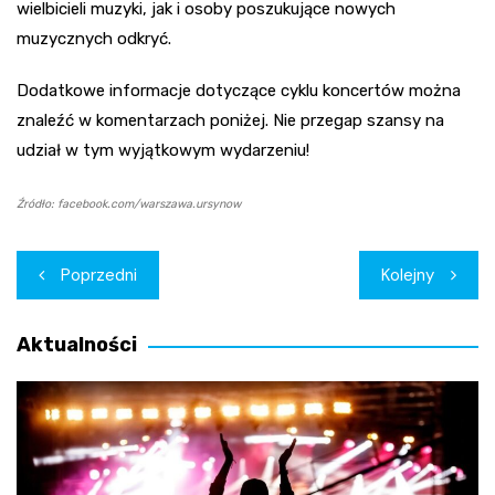
wielbicieli muzyki, jak i osoby poszukujące nowych
muzycznych odkryć.
Dodatkowe informacje dotyczące cyklu koncertów można
znaleźć w komentarzach poniżej. Nie przegap szansy na
udział w tym wyjątkowym wydarzeniu!
Źródło: facebook.com/warszawa.ursynow
Nawigacja
Poprzedni
Kolejny
wpisu
Aktualności