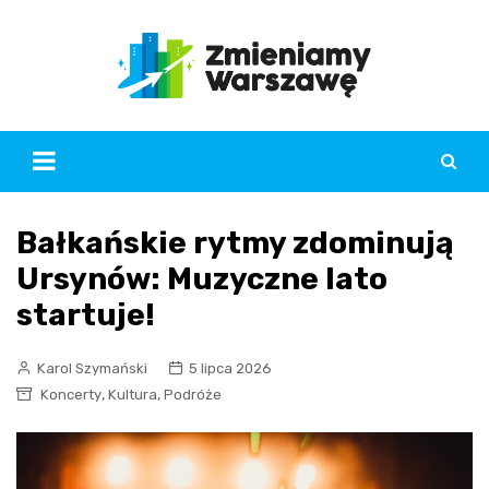
Skip
to
content
Bałkańskie rytmy zdominują
Ursynów: Muzyczne lato
startuje!
Karol Szymański
5 lipca 2026
,
,
Koncerty
Kultura
Podróże