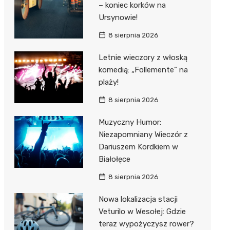
– koniec korków na
Ursynowie!
8 sierpnia 2026
Letnie wieczory z włoską
komedią: „Follemente” na
plaży!
8 sierpnia 2026
Muzyczny Humor:
Niezapomniany Wieczór z
Dariuszem Kordkiem w
Białołęce
8 sierpnia 2026
Nowa lokalizacja stacji
Veturilo w Wesołej: Gdzie
teraz wypożyczysz rower?