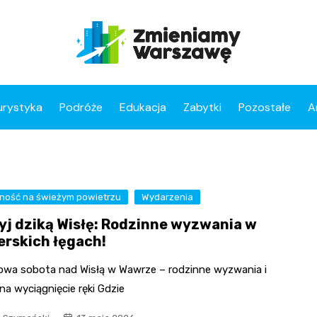
urystyka
Podróże
Edukacja
Zabytki
Pozostałe
A
ność na świeżym powietrzu
Wydarzenia
yj dziką Wisłę: Rodzinne wyzwania w
rskich łęgach!
owa sobota nad Wisłą w Wawrze – rodzinne wyzwania i
na wyciągnięcie ręki Gdzie