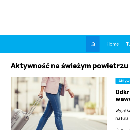
Skip
to
content
Home
T
Aktywność na świeżym powietrzu
Aktyw
Odkr
wawe
Wyjątk
natura 