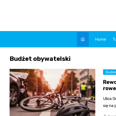
Skip
to
content
Home
T
Budżet obywatelski
Budże
Rewo
rowe
Ulica 
się na 