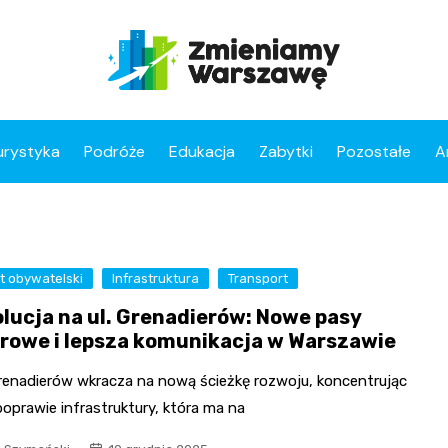
urystyka
Podróże
Edukacja
Zabytki
Pozostałe
A
t obywatelski
Infrastruktura
Transport
lucja na ul. Grenadierów: Nowe pasy
rowe i lepsza komunikacja w Warszawie
Grenadierów wkracza na nową ścieżkę rozwoju, koncentrując
poprawie infrastruktury, która ma na