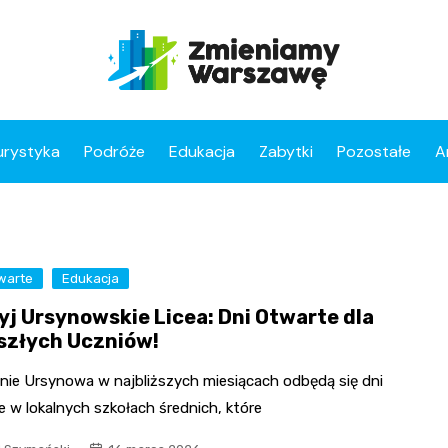
urystyka
Podróże
Edukacja
Zabytki
Pozostałe
A
warte
Edukacja
yj Ursynowskie Licea: Dni Otwarte dla
szłych Uczniów!
enie Ursynowa w najbliższych miesiącach odbędą się dni
 w lokalnych szkołach średnich, które