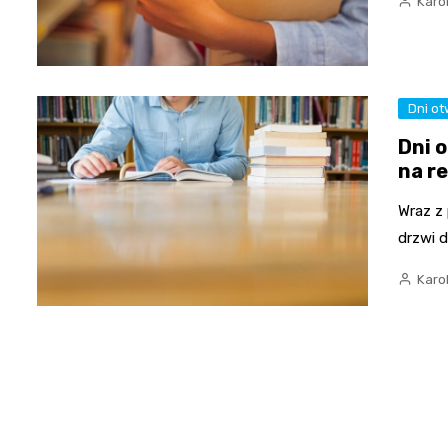
Karo
Dni ot
Dni 
na r
Wraz z
drzwi d
Karo