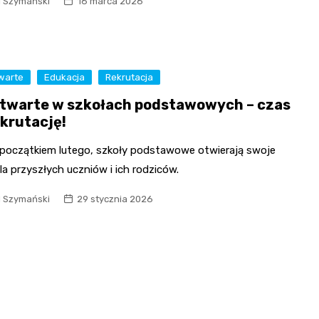
l Szymański
16 marca 2026
warte
Edukacja
Rekrutacja
otwarte w szkołach podstawowych – czas
ekrutację!
 początkiem lutego, szkoły podstawowe otwierają swoje
la przyszłych uczniów i ich rodziców.
l Szymański
29 stycznia 2026