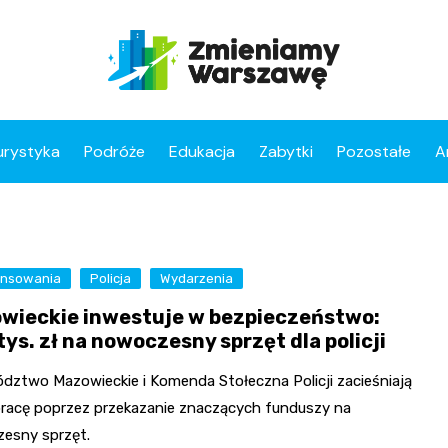
urystyka
Podróże
Edukacja
Zabytki
Pozostałe
A
ansowania
Policja
Wydarzenia
wieckie inwestuje w bezpieczeństwo:
ys. zł na nowoczesny sprzęt dla policji
dztwo Mazowieckie i Komenda Stołeczna Policji zacieśniają
racę poprzez przekazanie znaczących funduszy na
esny sprzęt.