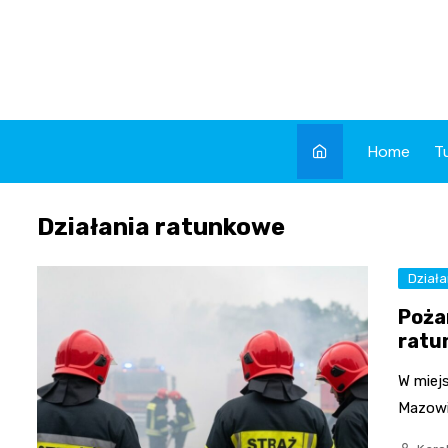
Skip
to
content
Home
T
Działania ratunkowe
Dział
Poża
ratu
W miej
Mazowi