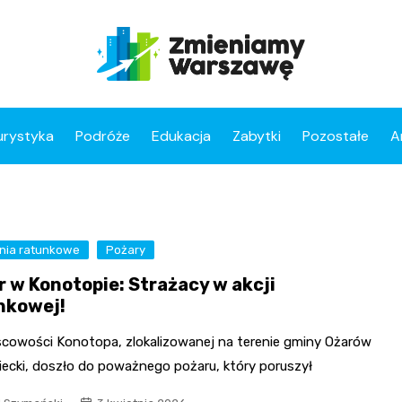
urystyka
Podróże
Edukacja
Zabytki
Pozostałe
A
ania ratunkowe
Pożary
r w Konotopie: Strażacy w akcji
nkowej!
scowości Konotopa, zlokalizowanej na terenie gminy Ożarów
ecki, doszło do poważnego pożaru, który poruszył