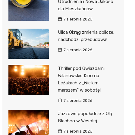
Utrudnienia i Nowa Jakość
dla Mieszkańców
7 sierpnia 2026
Ulica Okrąg zmienia oblicze:
nadchodzi przebudowa!
7 sierpnia 2026
Thriller pod Gwiazdami:
Wilanowskie Kino na
Leżakach z „Wielkim
marszem” w sobotę!
7 sierpnia 2026
Jazzowe popołudnie z Olą
Błachno w Wesołej
7 sierpnia 2026