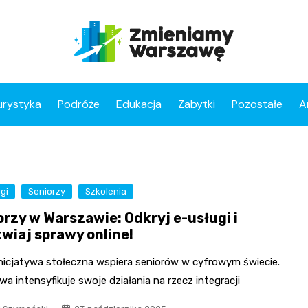
urystyka
Podróże
Edukacja
Zabytki
Pozostałe
A
gi
Seniorzy
Szkolenia
orzy w Warszawie: Odkryj e-usługi i
twiaj sprawy online!
nicjatywa stołeczna wspiera seniorów w cyfrowym świecie.
a intensyfikuje swoje działania na rzecz integracji