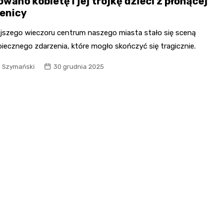
wano kobietę i jej trójkę dzieci z płonącej
enicy
jszego wieczoru centrum naszego miasta stało się sceną
iecznego zdarzenia, które mogło skończyć się tragicznie.
l Szymański
30 grudnia 2025