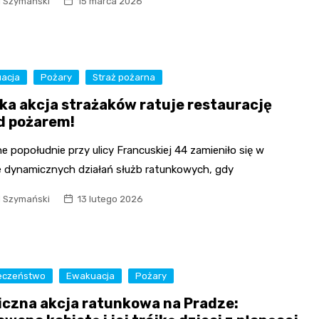
l Szymański
15 marca 2026
acja
Pożary
Straż pożarna
ka akcja strażaków ratuje restaurację
d pożarem!
 popołudnie przy ulicy Francuskiej 44 zamieniło się w
e dynamicznych działań służb ratunkowych, gdy
l Szymański
13 lutego 2026
eczeństwo
Ewakuacja
Pożary
iczna akcja ratunkowa na Pradze: