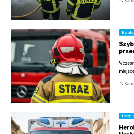
Karo
Ewaku
Szyb
prze
Wczesne
miejsc
Karo
Bezpi
Hero