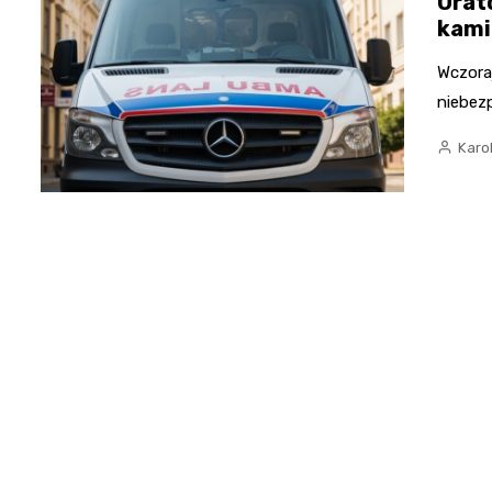
Urato
kami
Wczora
niebezp
Karo