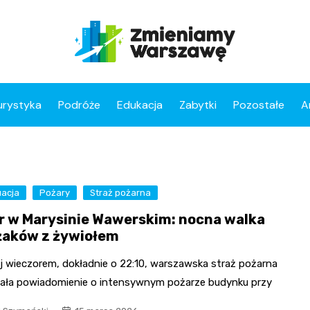
urystyka
Podróże
Edukacja
Zabytki
Pozostałe
A
acja
Pożary
Straż pożarna
r w Marysinie Wawerskim: nocna walka
żaków z żywiołem
j wieczorem, dokładnie o 22:10, warszawska straż pożarna
ała powiadomienie o intensywnym pożarze budynku przy