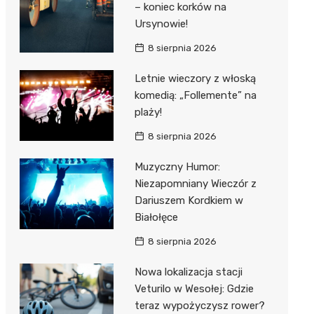
– koniec korków na
Ursynowie!
8 sierpnia 2026
Letnie wieczory z włoską
komedią: „Follemente” na
plaży!
8 sierpnia 2026
Muzyczny Humor:
Niezapomniany Wieczór z
Dariuszem Kordkiem w
Białołęce
8 sierpnia 2026
Nowa lokalizacja stacji
Veturilo w Wesołej: Gdzie
teraz wypożyczysz rower?