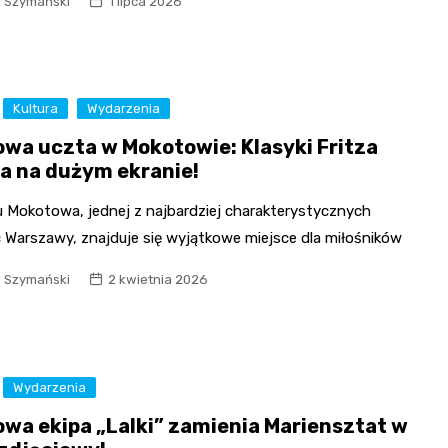
l Szymański
1 lipca 2026
Kultura
Wydarzenia
owa uczta w Mokotowie: Klasyki Fritza
a na dużym ekranie!
u Mokotowa, jednej z najbardziej charakterystycznych
c Warszawy, znajduje się wyjątkowe miejsce dla miłośników
l Szymański
2 kwietnia 2026
Wydarzenia
owa ekipa „Lalki” zamienia Mariensztat w