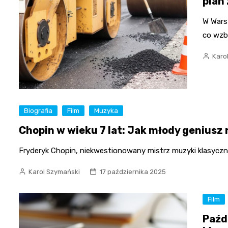
plan
W Warsz
co wzb
Karo
Biografia
Film
Muzyka
Chopin w wieku 7 lat: Jak młody genius
Fryderyk Chopin, niekwestionowany mistrz muzyki klasycznej
Karol Szymański
17 października 2025
Film
Paźdz