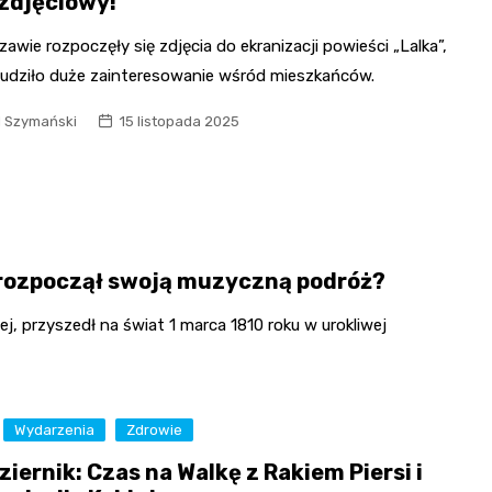
 zdjęciowy!
awie rozpoczęły się zdjęcia do ekranizacji powieści „Lalka”,
udziło duże zainteresowanie wśród mieszkańców.
l Szymański
15 listopada 2025
z rozpoczął swoją muzyczną podróż?
, przyszedł na świat 1 marca 1810 roku w urokliwej
Wydarzenia
Zdrowie
iernik: Czas na Walkę z Rakiem Piersi i