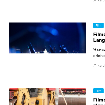
Karo
Film
Film
Lang
W serc
dzielni
Karo
Film
Film