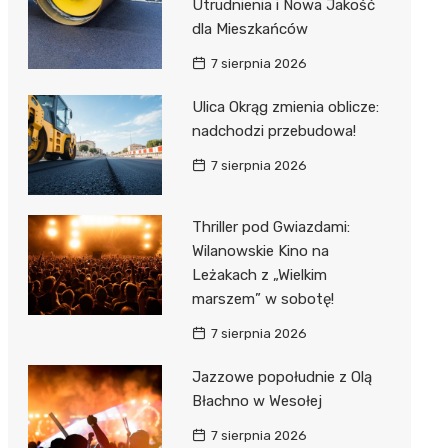
Utrudnienia i Nowa Jakość
dla Mieszkańców
7 sierpnia 2026
Ulica Okrąg zmienia oblicze:
nadchodzi przebudowa!
7 sierpnia 2026
Thriller pod Gwiazdami:
Wilanowskie Kino na
Leżakach z „Wielkim
marszem” w sobotę!
7 sierpnia 2026
Jazzowe popołudnie z Olą
Błachno w Wesołej
7 sierpnia 2026