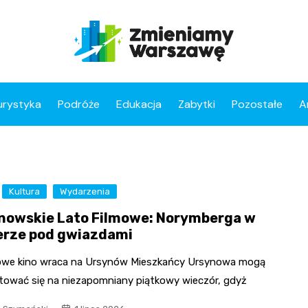
urystyka
Podróże
Edukacja
Zabytki
Pozostałe
A
Kultura
Wydarzenia
nowskie Lato Filmowe: Norymberga w
erze pod gwiazdami
owe kino wraca na Ursynów Mieszkańcy Ursynowa mogą
tować się na niezapomniany piątkowy wieczór, gdyż