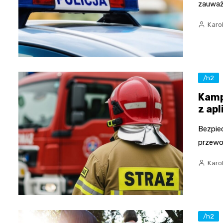
zauważ
Karo
/h2
Kamp
z ap
Bezpiec
przewo
Karo
/h2