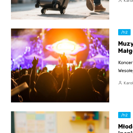
Karo
/h2
Muzy
Małg
Koncert
Wesołej
Karo
/h2
Młod