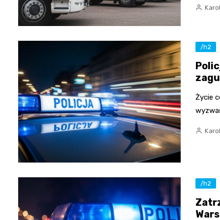
Karo
/h2
Poli
zagu
Życie c
wyzwań
Karo
/h2
Zatr
Wars