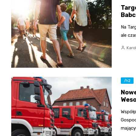
Targ
Babc
Na Targ
ale cza
Karo
/h2
Nowe
Weso
Współp
Gospod
mając