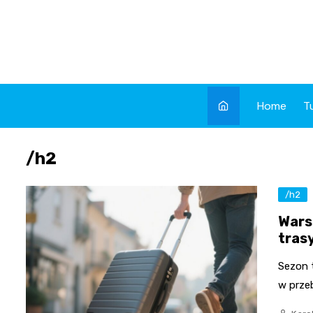
Skip
to
content
Home
T
/h2
/h2
Wars
trasy
Sezon 
w przeb