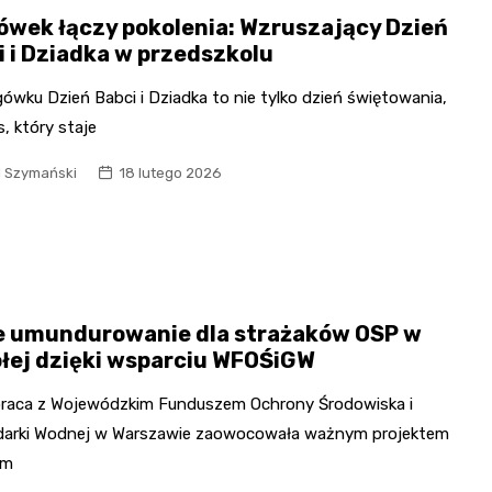
ówek łączy pokolenia: Wzruszający Dzień
i i Dziadka w przedszkolu
ówku Dzień Babci i Dziadka to nie tylko dzień świętowania,
s, który staje
l Szymański
18 lutego 2026
 umundurowanie dla strażaków OSP w
łej dzięki wsparciu WFOŚiGW
raca z Wojewódzkim Funduszem Ochrony Środowiska i
arki Wodnej w Warszawie zaowocowała ważnym projektem
ym