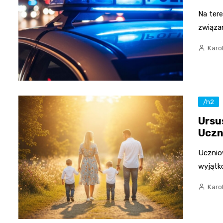
Na ter
związa
Karo
/h2
Ursu
Uczn
Ucznio
wyjątk
Karo