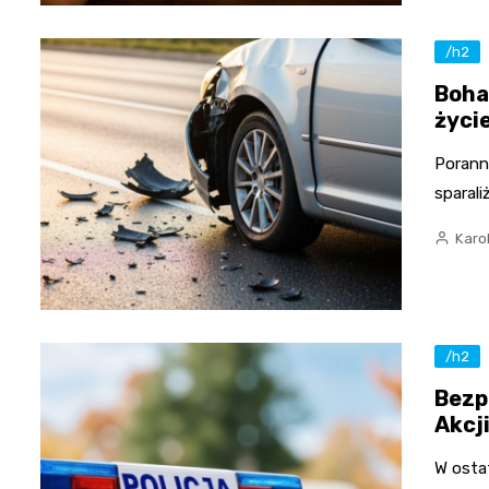
/h2
Boha
życi
Porann
sparal
Karo
/h2
Bezp
Akcj
W osta