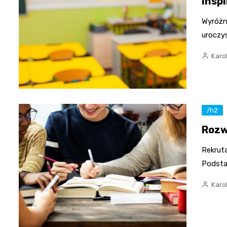
insp
Wyróżn
uroczys
Karo
/h2
Rozw
Rekrut
Podstaw
Karo