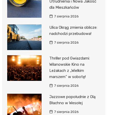
Utrudnienia i Nowa Jakość
dla Mieszkańców
7 sierpnia 2026
Ulica Okrąg zmienia oblicze:
nadchodzi przebudowa!
7 sierpnia 2026
Thriller pod Gwiazdami:
Wilanowskie Kino na
Leżakach z „Wielkim
marszem” w sobotę!
7 sierpnia 2026
Jazzowe popołudnie z Olą
Błachno w Wesołej
7 sierpnia 2026