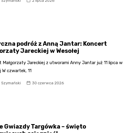
l Szymański
2 lipca 2026
czna podróż z Anną Jantar: Koncert
orzaty Jareckiej w Wesołej
 Małgorzaty Jareckiej z utworami Anny Jantar już 11 lipca w
 W czwartek, 11
l Szymański
30 czerwca 2026
e Gwiazdy Targówka – święto