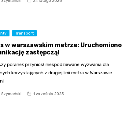
l Szymański
24 lutego 2026
enty
Transport
s w warszawskim metrze: Uruchomiono
nikację zastępczą!
jszy poranek przyniósł niespodziewane wyzwania dla
ych korzystających z drugiej linii metra w Warszawie.
ni
l Szymański
1 września 2025