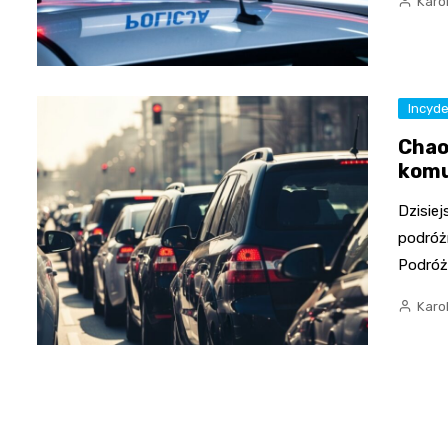
Karo
Incyd
Chao
komu
Dzisie
podróżn
Podróż
Karo