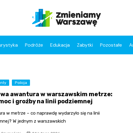
urystyka
Podróże
Edukacja
Zabytki
Pozostałe
A
enty
Policja
wa awantura w warszawskim metrze:
moc i groźby na linii podziemnej
ra w metrze – co naprawdę wydarzyło się na linii
mnej? W jednym z warszawskich