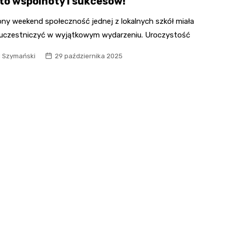
to wspólnoty i sukcesów!
ony weekend społeczność jednej z lokalnych szkół miała
 uczestniczyć w wyjątkowym wydarzeniu. Uroczystość
l Szymański
29 października 2025