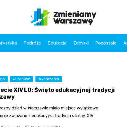
urystyka
Podróże
Edukacja
Zabytki
Pozostałe
A
cja
Jubileusz
Wydarzenia
lecie XIV LO: Święto edukacyjnej tradycji
szawy
eczny dzień w Warszawie miało miejsce wyjątkowe
nie związane z edukacyjną tradycją stolicy. XIV