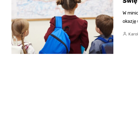
Świę
W mini
okazję
Karo