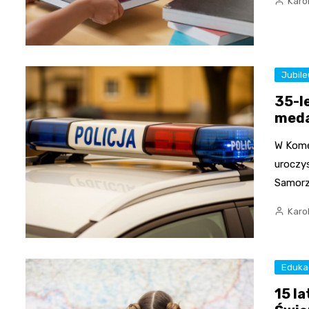
Karo
Jubil
35-l
meda
W Komen
uroczys
Samorz
Karo
Eduka
15 l