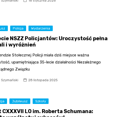
l Szymański
18 stycznia 2026
eusz
Policja
Wydarzenia
ecie NSZZ Policjantów: Uroczystość pełna
li i wyróżnień
dzie Stołecznej Policji miała dziś miejsce ważna
tość, upamiętniająca 35-lecie działalności Niezależnego
ądnego Związku
l Szymański
28 listopada 2025
cja
Jubileusz
Szkoły
at CXXXVII LO im. Roberta Schumana: