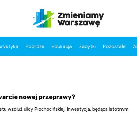
urystyka
Podróże
Edukacja
Zabytki
Pozostałe
A
twarcie nowej przeprawy?
u wzdłuż ulicy Płochocińskiej. Inwestycja, będąca istotnym