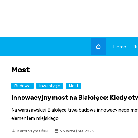
Skip
to
content
Home
T
Most
Budowa
Inwestycje
Most
Innowacyjny most na Białołęce: Kiedy o
Na warszawskiej Białołęce trwa budowa innowacyjnego most
elementem miejskiego
Karol Szymański
23 września 2025