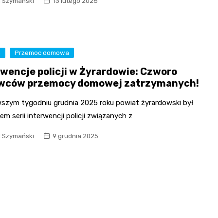
l Szymański
13 lutego 2026
a
Przemoc domowa
rwencje policji w Żyrardowie: Czworo
wców przemocy domowej zatrzymanych!
wszym tygodniu grudnia 2025 roku powiat żyrardowski był
em serii interwencji policji związanych z
l Szymański
9 grudnia 2025