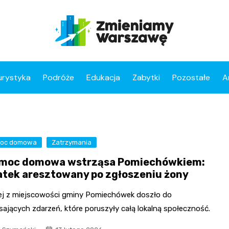
urystyka
Podróże
Edukacja
Zabytki
Pozostałe
A
moc domowa
Zatrzymania
moc domowa wstrząsa Pomiechówkiem:
atek aresztowany po zgłoszeniu żony
ej z miejscowości gminy Pomiechówek doszło do
ających zdarzeń, które poruszyły całą lokalną społeczność.