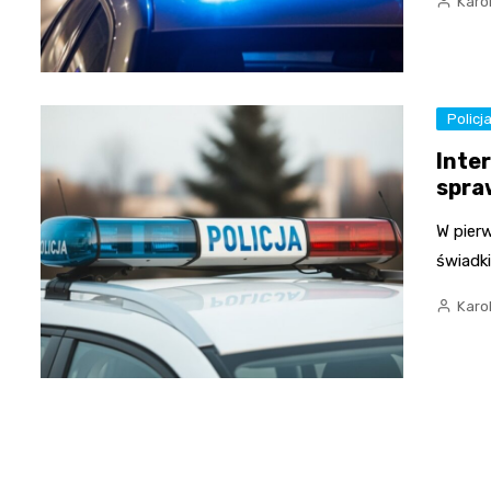
Karo
Policj
Inte
spra
W pier
świadki
Karo