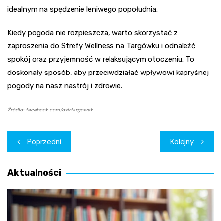
idealnym na spędzenie leniwego popołudnia.
Kiedy pogoda nie rozpieszcza, warto skorzystać z
zaproszenia do Strefy Wellness na Targówku i odnaleźć
spokój oraz przyjemność w relaksującym otoczeniu. To
doskonały sposób, aby przeciwdziałać wpływowi kapryśnej
pogody na nasz nastrój i zdrowie.
Źródło: facebook.com/osirtargowek
Nawigacja
Poprzedni
Kolejny
wpisu
Aktualności