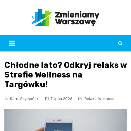
Skip
to
content
Chłodne lato? Odkryj relaks w
Strefie Wellness na
Targówku!
,
Karol Szymański
7 lipca 2026
Relaks
Wellness