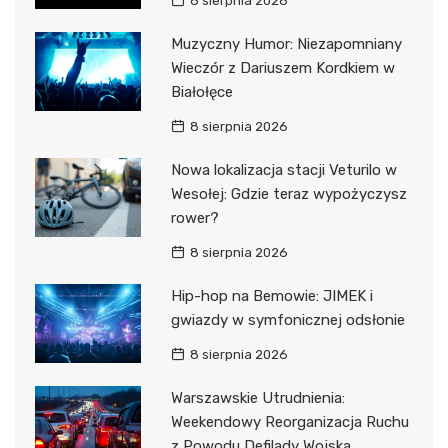
8 sierpnia 2026
Muzyczny Humor: Niezapomniany
Wieczór z Dariuszem Kordkiem w
Białołęce
8 sierpnia 2026
Nowa lokalizacja stacji Veturilo w
Wesołej: Gdzie teraz wypożyczysz
rower?
8 sierpnia 2026
Hip-hop na Bemowie: JIMEK i
gwiazdy w symfonicznej odsłonie
8 sierpnia 2026
Warszawskie Utrudnienia:
Weekendowy Reorganizacja Ruchu
z Powodu Defilady Wojska