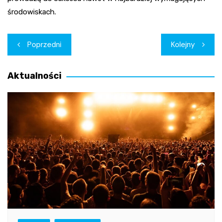
środowiskach.
Nawigacja
Poprzedni
Kolejny
wpisu
Aktualności