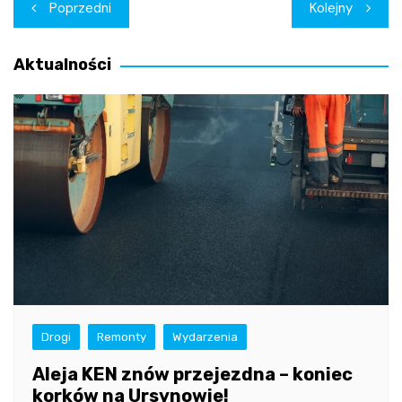
Nawigacja
Poprzedni
Kolejny
wpisu
Aktualności
Drogi
Remonty
Wydarzenia
Aleja KEN znów przejezdna – koniec
korków na Ursynowie!