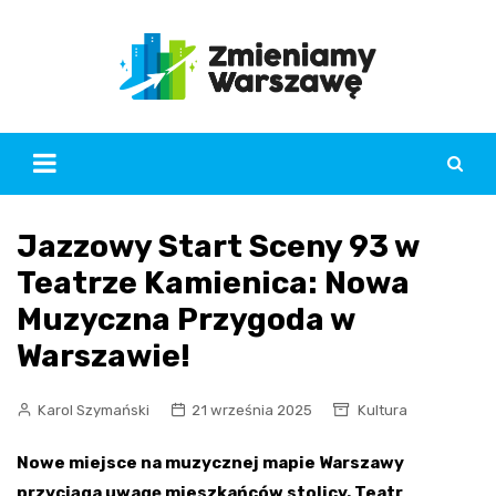
Skip
to
content
Jazzowy Start Sceny 93 w
Teatrze Kamienica: Nowa
Muzyczna Przygoda w
Warszawie!
Karol Szymański
21 września 2025
Kultura
Nowe miejsce na muzycznej mapie Warszawy
przyciąga uwagę mieszkańców stolicy. Teatr