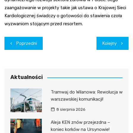
zaangażowanie w projekty takie jak ustawa o Krajowej Sieci
Kardiologicznej świadczy o gotowości do stawienia czoła
wyzwaniom stojącym przed resortem.
Nawigacja
Poprzedni
Kolejny
wpisu
Aktualności
Tramwaj do Wilanowa: Rewolucja w
warszawskiej komunikacji!
8 sierpnia 2026
Aleja KEN znów przejezdna –
koniec korków na Ursynowie!