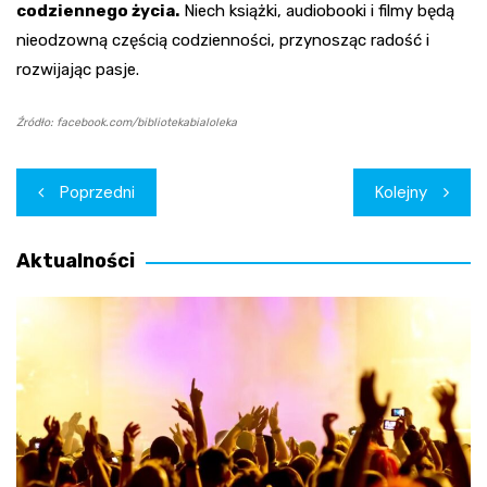
codziennego życia.
Niech książki, audiobooki i filmy będą
nieodzowną częścią codzienności, przynosząc radość i
rozwijając pasje.
Źródło: facebook.com/bibliotekabialoleka
Nawigacja
Poprzedni
Kolejny
wpisu
Aktualności