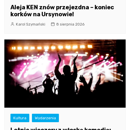
Aleja KEN znów przejezdna – koniec
korków na Ursynowie!
Karol Szymański
8 sierpnia 2026
Kultura
Wydarzenia
Letnie wieczory z włoską komedią: