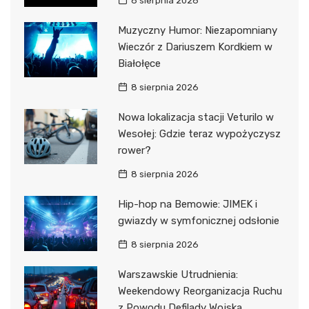
8 sierpnia 2026
Muzyczny Humor: Niezapomniany
Wieczór z Dariuszem Kordkiem w
Białołęce
8 sierpnia 2026
Nowa lokalizacja stacji Veturilo w
Wesołej: Gdzie teraz wypożyczysz
rower?
8 sierpnia 2026
Hip-hop na Bemowie: JIMEK i
gwiazdy w symfonicznej odsłonie
8 sierpnia 2026
Warszawskie Utrudnienia:
Weekendowy Reorganizacja Ruchu
z Powodu Defilady Wojska