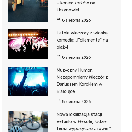
– koniec korków na
Ursynowie!
8 sierpnia 2026
Letnie wieczory z włoską
komedią: „Follemente” na
plaży!
8 sierpnia 2026
Muzyczny Humor:
Niezapomniany Wieczór z
Dariuszem Kordkiem w
Białołęce
8 sierpnia 2026
Nowa lokalizacja stacji
Veturilo w Wesołej: Gdzie
teraz wypożyczysz rower?