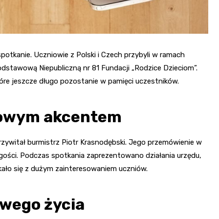
potkanie. Uczniowie z Polski i Czech przybyli w ramach
stawową Niepubliczną nr 81 Fundacji „Rodzice Dzieciom”.
tóre jeszcze długo pozostanie w pamięci uczestników.
dowym akcentem
przywitał burmistrz Piotr Krasnodębski. Jego przemówienie w
gości. Podczas spotkania zaprezentowano działania urzędu,
kało się z dużym zainteresowaniem uczniów.
owego życia