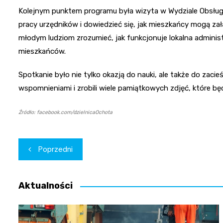
Kolejnym punktem programu była wizyta w Wydziale Obsługi M
pracy urzędników i dowiedzieć się, jak mieszkańcy mogą z
młodym ludziom zrozumieć, jak funkcjonuje lokalna administr
mieszkańców.
Spotkanie było nie tylko okazją do nauki, ale także do zacie
wspomnieniami i zrobili wiele pamiątkowych zdjęć, które bę
Źródło: facebook.com/dzielnicaOchota
Nawigacja
Poprzedni
wpisu
Aktualności