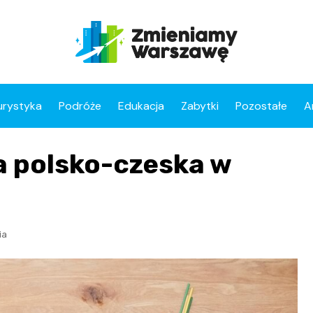
urystyka
Podróże
Edukacja
Zabytki
Pozostałe
A
 polsko-czeska w
ia