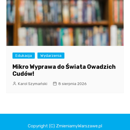
Edukacja
Wydarzenia
Mikro Wyprawa do Świata Owadzich
Cudów!
Karol Szymański
8 sierpnia 2026
Copyright (C) ZmieniamyWarszawe.pl