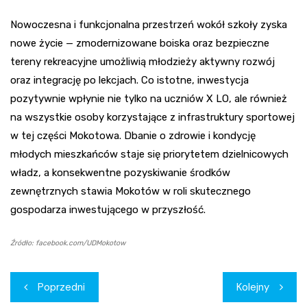
Nowoczesna i funkcjonalna przestrzeń wokół szkoły zyska
nowe życie — zmodernizowane boiska oraz bezpieczne
tereny rekreacyjne umożliwią młodzieży aktywny rozwój
oraz integrację po lekcjach. Co istotne, inwestycja
pozytywnie wpłynie nie tylko na uczniów X LO, ale również
na wszystkie osoby korzystające z infrastruktury sportowej
w tej części Mokotowa. Dbanie o zdrowie i kondycję
młodych mieszkańców staje się priorytetem dzielnicowych
władz, a konsekwentne pozyskiwanie środków
zewnętrznych stawia Mokotów w roli skutecznego
gospodarza inwestującego w przyszłość.
Źródło: facebook.com/UDMokotow
Nawigacja
Poprzedni
Kolejny