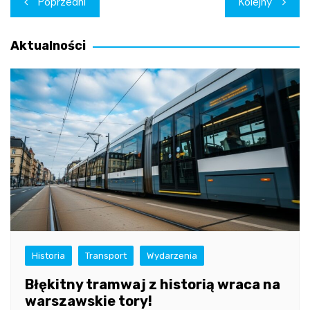
Poprzedni
Kolejny
wpisu
Aktualności
Historia
Transport
Wydarzenia
Błękitny tramwaj z historią wraca na
warszawskie tory!