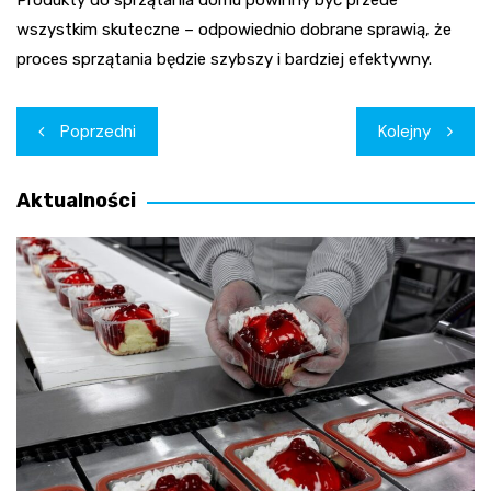
Produkty do sprzątania domu powinny być przede
wszystkim skuteczne – odpowiednio dobrane sprawią, że
proces sprzątania będzie szybszy i bardziej efektywny.
Nawigacja
Poprzedni
Kolejny
wpisu
Aktualności