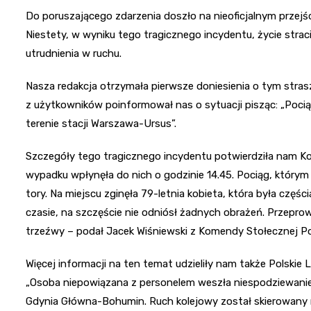
Do poruszającego zdarzenia doszło na nieoficjalnym przejśc
Niestety, w wyniku tego tragicznego incydentu, życie str
utrudnienia w ruchu.
Nasza redakcja otrzymała pierwsze doniesienia o tym stra
z użytkowników poinformował nas o sytuacji pisząc: „Pocią
terenie stacji Warszawa-Ursus”.
Szczegóły tego tragicznego incydentu potwierdziła nam Kome
wypadku wpłynęła do nich o godzinie 14.45. Pociąg, który
tory. Na miejscu zginęła 79-letnia kobieta, która była częś
czasie, na szczęście nie odniósł żadnych obrażeń. Przepr
trzeźwy – podał Jacek Wiśniewski z Komendy Stołecznej Poli
Więcej informacji na ten temat udzieliły nam także Polskie 
„Osoba niepowiązana z personelem weszła niespodziewanie 
Gdynia Główna-Bohumin. Ruch kolejowy został skierowany na