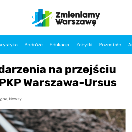
urystyka
Podróże
Edukacja
Zabytki
Pozostałe
A
arzenia na przejściu
ji PKP Warszawa-Ursus
,
cyjna
Newsy