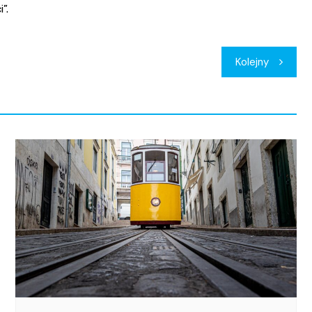
”.
Kolejny