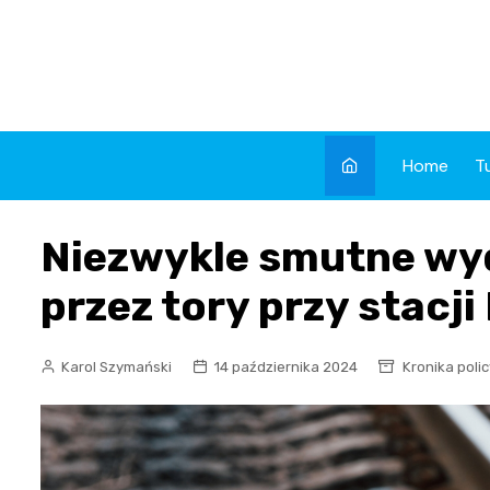
Skip
to
content
Home
T
Niezwykle smutne wyd
przez tory przy stac
Karol Szymański
14 października 2024
Kronika poli