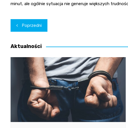
minut, ale ogólnie sytuacja nie generuje większych trudności
Nawigacja
Poprzedni
wpisu
Aktualności