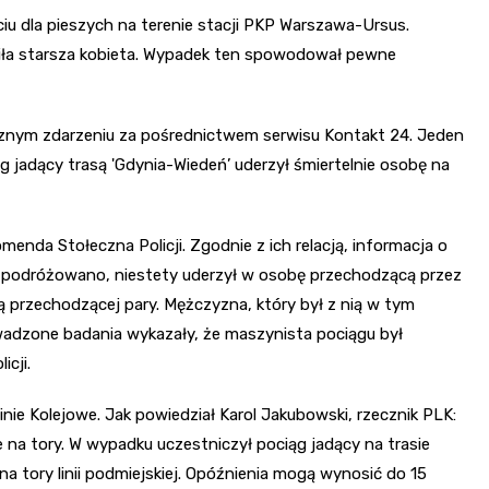
iu dla pieszych na terenie stacji PKP Warszawa-Ursus.
aciła starsza kobieta. Wypadek ten spowodował pewne
sznym zdarzeniu za pośrednictwem serwisu Kontakt 24. Jeden
g jadący trasą 'Gdynia-Wiedeń’ uderzył śmiertelnie osobę na
nda Stołeczna Policji. Zgodnie z ich relacją, informacja o
m podróżowano, niestety uderzył w osobę przechodzącą przez
cią przechodzącej pary. Mężczyzna, który był z nią w tym
owadzone badania wykazały, że maszynista pociągu był
cji.
Linie Kolejowe. Jak powiedział Karol Jakubowski, rzecznik PLK:
na tory. W wypadku uczestniczył pociąg jadący na trasie
 tory linii podmiejskiej. Opóźnienia mogą wynosić do 15