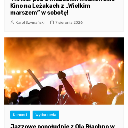
Kino na Leżakach z „Wielkim
marszem” w sobotę!
Karol Szymański
7 sierpnia 2026
Koncert
Wydarzenia
Jazzowe popołudnie z Olą Błachno w