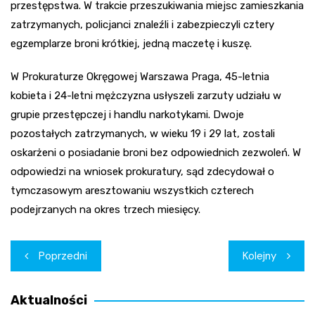
przestępstwa. W trakcie przeszukiwania miejsc zamieszkania
zatrzymanych, policjanci znaleźli i zabezpieczyli cztery
egzemplarze broni krótkiej, jedną maczetę i kuszę.
W Prokuraturze Okręgowej Warszawa Praga, 45-letnia
kobieta i 24-letni mężczyzna usłyszeli zarzuty udziału w
grupie przestępczej i handlu narkotykami. Dwoje
pozostałych zatrzymanych, w wieku 19 i 29 lat, zostali
oskarżeni o posiadanie broni bez odpowiednich zezwoleń. W
odpowiedzi na wniosek prokuratury, sąd zdecydował o
tymczasowym aresztowaniu wszystkich czterech
podejrzanych na okres trzech miesięcy.
Nawigacja
Poprzedni
Kolejny
wpisu
Aktualności