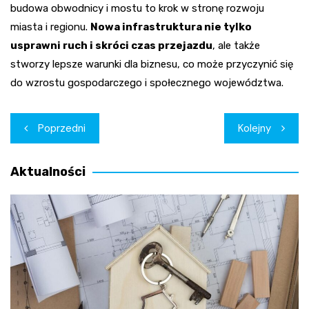
budowa obwodnicy i mostu to krok w stronę rozwoju
miasta i regionu.
Nowa infrastruktura nie tylko
usprawni ruch i skróci czas przejazdu
, ale także
stworzy lepsze warunki dla biznesu, co może przyczynić się
do wzrostu gospodarczego i społecznego województwa.
Nawigacja
Poprzedni
Kolejny
wpisu
Aktualności