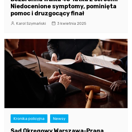
Niedocenione symptomy, pominięta
pomoc i druzgocący finał
Karol Szymański
3 kwietnia 2025
Kronika policyjna
Newsy
Sąd Okręgowy Warszawa-Praga