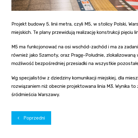
Projekt budowy 5. linii metra, czyli M5, w stolicy Polski, 
miejskich. Te plany przewidują realizację konstrukcji pięciu 
M5 ma funkcjonować na osi wschód-zachód i ma za zadanie
również jako Szamoty, oraz Pragę-Południe, zlokalizowaną w r
możliwość bezpośredniej przesiadki na wszystkie pozostałe
Wg specjalistów z dziedziny komunikacji miejskiej, dla mie
rozwiązaniem niż obecnie projektowana linia M3. Wynika to 
śródmieścia Warszawy.
Nawigacja
Poprzedni
wpisu