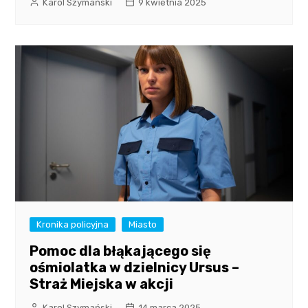
Karol Szymański
9 kwietnia 2025
Kronika policyjna
Miasto
Pomoc dla błąkającego się
ośmiolatka w dzielnicy Ursus –
Straż Miejska w akcji
Karol Szymański
14 marca 2025