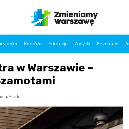
urystyka
Podróże
Edukacja
Zabytki
Pozostałe
A
etra w Warszawie –
 Szamotami
,
ionu
Miasto