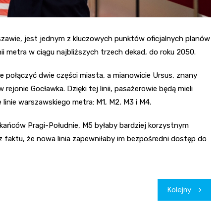
Warszawie, jest jednym z kluczowych punktów oficjalnych planów
linii metra w ciągu najbliższych trzech dekad, do roku 2050.
 połączyć dwie części miasta, a mianowicie Ursus, znany
ejonie Gocławka. Dzięki tej linii, pasażerowie będą mieli
 linie warszawskiego metra: M1, M2, M3 i M4.
szkańców Pragi-Południe, M5 byłaby bardziej korzystnym
z faktu, że nowa linia zapewniłaby im bezpośredni dostęp do
Kolejny