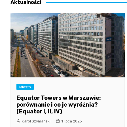
Aktualności
Miasto
Equator Towers w Warszawie:
porównanie i co je wyróżnia?
(Equator I, II, IV)
Karol Szymański
1 lipca 2025