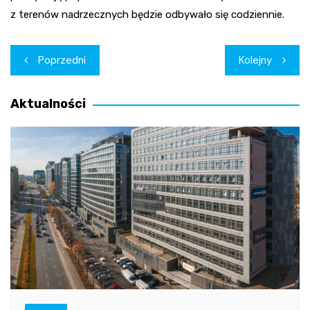
z terenów nadrzecznych będzie odbywało się codziennie.
Nawigacja
Poprzedni
Kolejny
wpisu
Aktualności