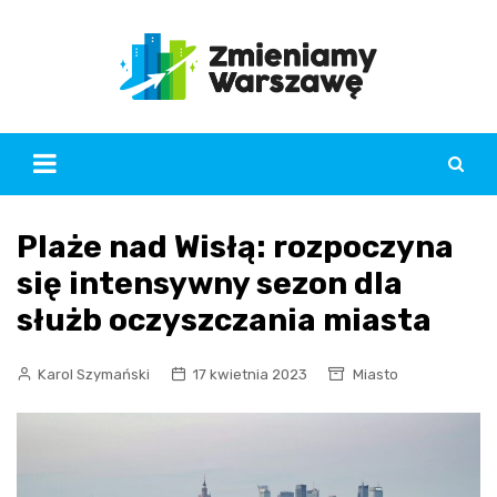
Skip
to
content
Plaże nad Wisłą: rozpoczyna
się intensywny sezon dla
służb oczyszczania miasta
Karol Szymański
17 kwietnia 2023
Miasto