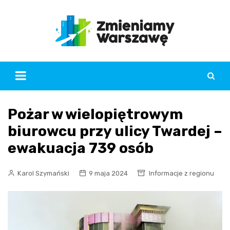
Skip
to
content
Pożar w wielopiętrowym
biurowcu przy ulicy Twardej –
ewakuacja 739 osób
Karol Szymański
9 maja 2024
Informacje z regionu