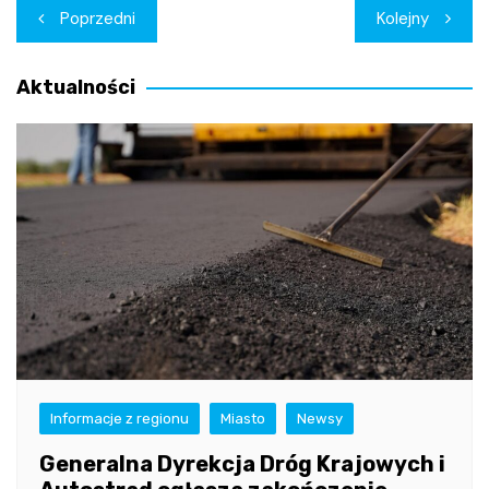
Nawigacja
Poprzedni
Kolejny
wpisu
Aktualności
Informacje z regionu
Miasto
Newsy
Generalna Dyrekcja Dróg Krajowych i