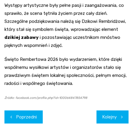
Występy artystyczne były pełne pasji i zaangażowania, co
sprawiło, że scena tętniła życiem przez cały dzień.
Szczególne podziękowania należą się Dzikowi Rembridżowi,
który stał się symbolem święta, wprowadzając element
dzikiej zabawy
i pozostawiając uczestnikom mnóstwo
pięknych wspomnień i zdjęć.
Święto Rembertowa 2026 było wydarzeniem, które dzięki
wspólnemu wysiłkowi artystów i organizatorów stało się
prawdziwym świętem lokalnej społeczności, pełnym emocji,
radości i wspólnego świętowania.
Źródło: facebook.com/profile.php?id=100064847854798
Nawigacja
Poprzedni
Kolejny
wpisu