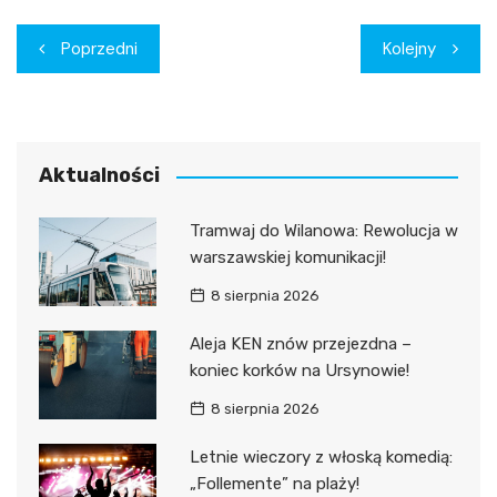
Nawigacja
Poprzedni
Kolejny
wpisu
Aktualności
Tramwaj do Wilanowa: Rewolucja w
warszawskiej komunikacji!
8 sierpnia 2026
Aleja KEN znów przejezdna –
koniec korków na Ursynowie!
8 sierpnia 2026
Letnie wieczory z włoską komedią:
„Follemente” na plaży!