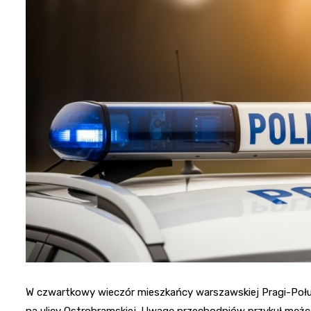
W czwartkowy wieczór mieszkańcy warszawskiej Pragi-Południ
na ulicy Ostrobramskiej. Uwagę przechodniów przykuł mężcz