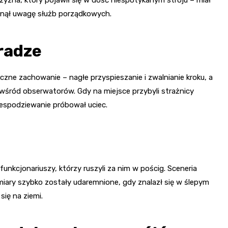
iągnął uwagę służb porządkowych.
radze
ne zachowanie – nagłe przyspieszanie i zwalnianie kroku, a
wśród obserwatorów. Gdy na miejsce przybyli strażnicy
iespodziewanie próbował uciec.
nkcjonariuszy, którzy ruszyli za nim w pościg. Sceneria
zamiary szybko zostały udaremnione, gdy znalazł się w ślepym
się na ziemi.