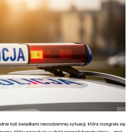
e byli świadkami niecodziennej sytuacji, która rozegrała się
yzna, który pojawił się w dość niespotykanym stroju – miał