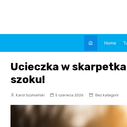
Skip
to
content
Home
T
Ucieczka w skarpetka
szoku!
Karol Szymański
5 czerwca 2026
Bez kategorii