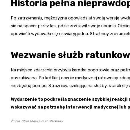
Historia pełna nieprawd
Po zatrzymaniu, mężczyzna opowiedział swoją wersję wydar
się na spacer przez las, gdzie zostawił swoje ubrania. Okoli
opowieść wydawała się niewiarygodna. Strażnicy zrozumieli,
Wezwanie służb ratunko
Na miejsce zdarzenia przybyła karetka pogotowia oraz patrol
poszukiwaną. Po krótkiej ocenie medycznej ratownicy zdecy
niezbędną pomoc. Strażnicy, czekając na służby, starali s
Wydarzenie to podkreśla znaczenie szybkiej reakcji
wskazywać na potrzebę interwencji medycznej lub p
Źródło: Straż Miejska m.st. Warszawy