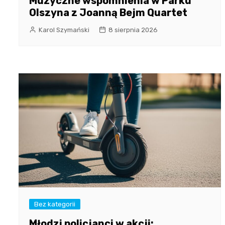
Muzyczne wspomnienia w Parku
Olszyna z Joanną Bejm Quartet
Karol Szymański
8 sierpnia 2026
Bez kategorii
Młodzi policjanci w akcji: