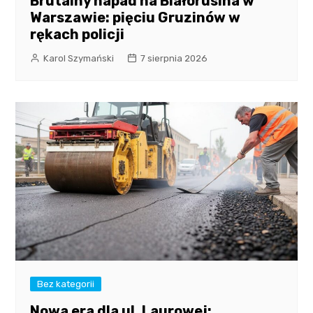
Brutalny napad na Białorusina w
Warszawie: pięciu Gruzinów w
rękach policji
Karol Szymański
7 sierpnia 2026
Bez kategorii
Nowa era dla ul. Laurowej: