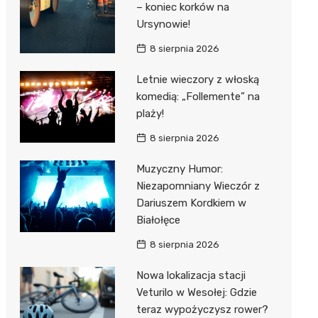
– koniec korków na
Ursynowie!
8 sierpnia 2026
Letnie wieczory z włoską
komedią: „Follemente” na
plaży!
8 sierpnia 2026
Muzyczny Humor:
Niezapomniany Wieczór z
Dariuszem Kordkiem w
Białołęce
8 sierpnia 2026
Nowa lokalizacja stacji
Veturilo w Wesołej: Gdzie
teraz wypożyczysz rower?