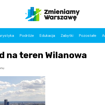
urystyka
Podróże
Edukacja
Zabytki
Pozostałe
A
d na teren Wilanowa
onu