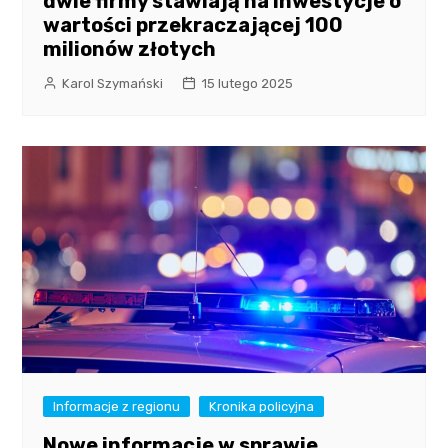
dwie firmy stawiają na inwestycje o
wartości przekraczającej 100
milionów złotych
Karol Szymański
15 lutego 2025
Informacje z regionu
Kronika policyjna
Nowe informacje w sprawie