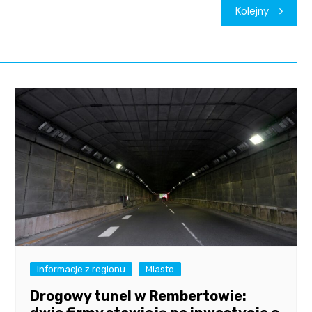
Kolejny
Informacje z regionu
Miasto
Drogowy tunel w Rembertowie: