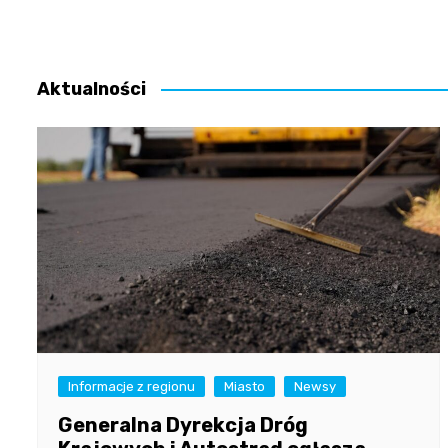
Nawigacja
wpisu
Aktualności
Informacje z regionu
Miasto
Newsy
Generalna Dyrekcja Dróg