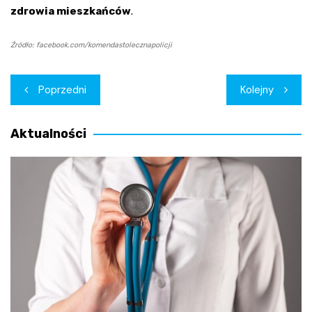
zdrowia mieszkańców
.
Źródło: facebook.com/komendastolecznapolicji
Nawigacja
Poprzedni
Kolejny
wpisu
Aktualności