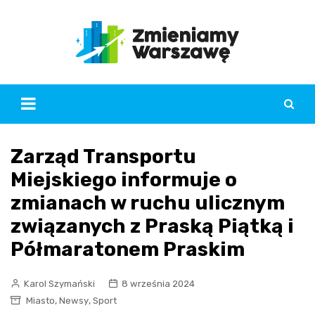
Skip
to
content
Zarząd Transportu
Miejskiego informuje o
zmianach w ruchu ulicznym
związanych z Praską Piątką i
Półmaratonem Praskim
Karol Szymański
8 września 2024
,
,
Miasto
Newsy
Sport