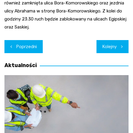
również zamknięta ulica Bora-Komorowskiego oraz jezdnia
ulicy Abrahama w stronę Bora-Komorowskiego. Z kolei do
godziny 23:30 ruch będzie zablokowany na ulicach Egipskiej
oraz Saskiej.
Nawigacja
Poprzedni
Kolejny
wpisu
Aktualności