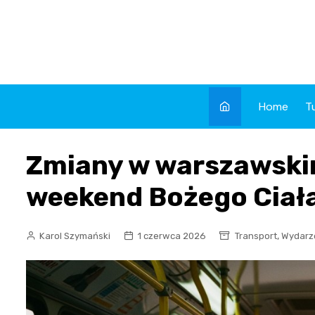
Skip
to
content
Home
T
Zmiany w warszawskim
weekend Bożego Ciał
,
Karol Szymański
1 czerwca 2026
Transport
Wydarz