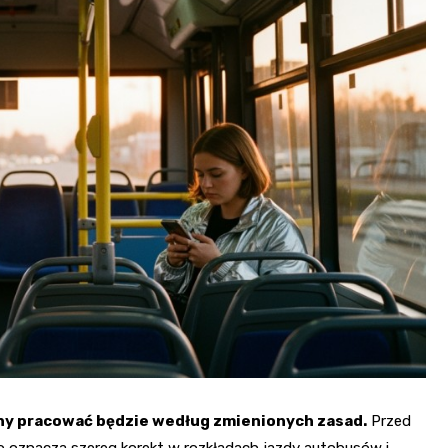
zny pracować będzie według zmienionych zasad.
Przed
o oznacza szereg korekt w rozkładach jazdy autobusów i