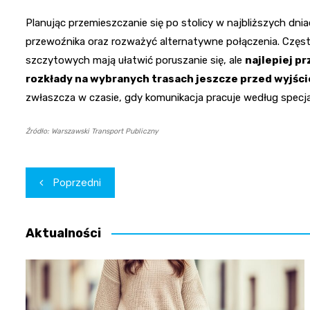
Planując przemieszczanie się po stolicy w najbliższych dni
przewoźnika oraz rozważyć alternatywne połączenia. Częsts
szczytowych mają ułatwić poruszanie się, ale
najlepiej p
rozkłady na wybranych trasach jeszcze przed wyjśc
zwłaszcza w czasie, gdy komunikacja pracuje według specj
Źródło: Warszawski Transport Publiczny
Nawigacja
Poprzedni
wpisu
Aktualności