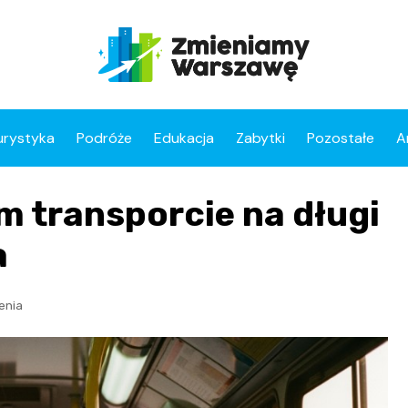
urystyka
Podróże
Edukacja
Zabytki
Pozostałe
A
 transporcie na długi
a
enia