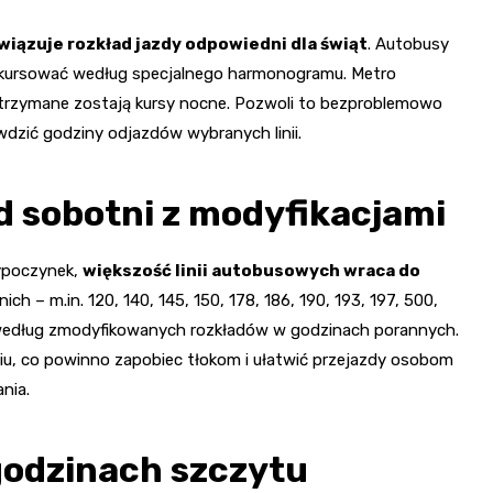
iązuje rozkład jazdy odpowiedni dla świąt
. Autobusy
dzie kursować według specjalnego harmonogramu. Metro
utrzymane zostają kursy nocne. Pozwoli to bezproblemowo
wdzić godziny odjazdów wybranych linii.
d sobotni z modyfikacjami
wypoczynek,
większość linii autobusowych wraca do
nich – m.in. 120, 140, 145, 150, 178, 186, 190, 193, 197, 500,
ą według zmodyfikowanych rozkładów w godzinach porannych.
iu, co powinno zapobiec tłokom i ułatwić przejazdy osobom
nia.
 godzinach szczytu