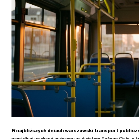
W najbliższych dniach warszawski transport public
nami długi weekend związany ze świętem Bożego Ciała, a t