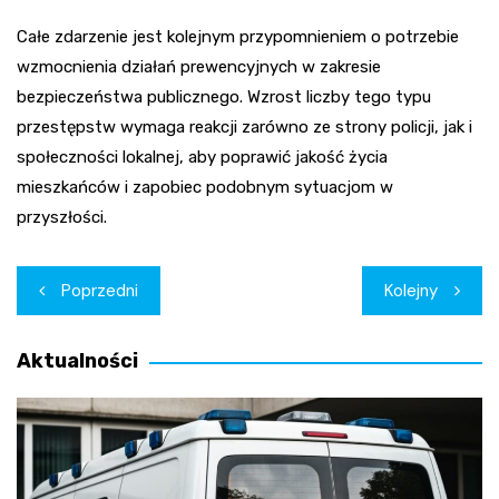
Całe zdarzenie jest kolejnym przypomnieniem o potrzebie
wzmocnienia działań prewencyjnych w zakresie
bezpieczeństwa publicznego. Wzrost liczby tego typu
przestępstw wymaga reakcji zarówno ze strony policji, jak i
społeczności lokalnej, aby poprawić jakość życia
mieszkańców i zapobiec podobnym sytuacjom w
przyszłości.
Nawigacja
Poprzedni
Kolejny
wpisu
Aktualności