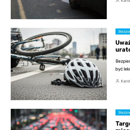
Karo
Bezpi
Uważ
urat
Bezpiec
być le
Karo
Bezpi
Targ