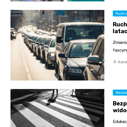
Ruch 
Ruch
lata
Zmieni
fascyn
Karo
Bezpi
Bezp
wido
Edukac