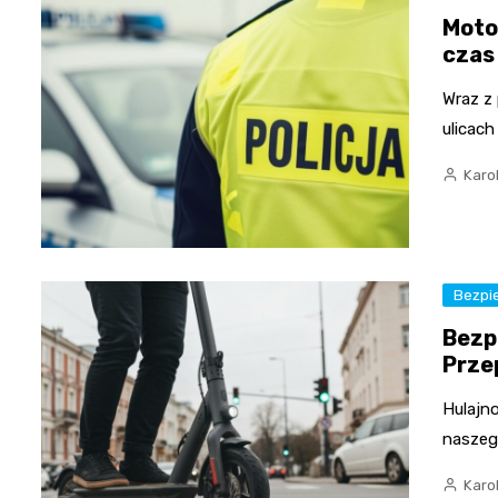
Moto
czas
Wraz z
ulicac
Karo
Bezpi
Bezp
Prze
Hulajno
naszego
Karo