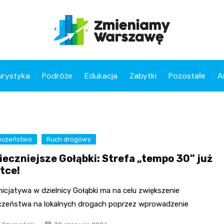
urystyka
Podróże
Edukacja
Zabytki
Pozostałe
A
eczeństwo
Ruch drogowy
ieczniejsze Gołąbki: Strefa „tempo 30” już
tce!
icjatywa w dzielnicy Gołąbki ma na celu zwiększenie
czeństwa na lokalnych drogach poprzez wprowadzenie