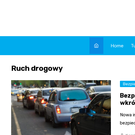
Skip
to
content
Home
T
Ruch drogowy
Bezpi
Bezp
wkró
Nowa in
bezpie