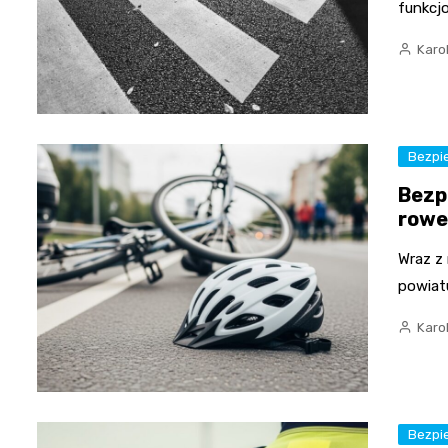
funkcj
Karo
Bezpi
Bezp
rowe
Wraz z
powiatu
Karo
Bezpi