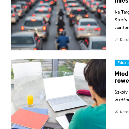
mies
Na Tar
Strefy
zainte
Karo
Eduka
Młod
rowe
Szkoły 
w różn
Karo