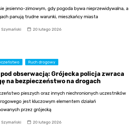
sie jesienno-zimowym, gdy pogoda bywa nieprzewidywalna, a
gach panują trudne warunki, mieszkańcy miasta
l Szymański
20 lutego 2026
eczeństwo
Ruch drogowy
i pod obserwacją: Grójecka policja zwraca
ę na bezpieczeństwo na drogach
czeństwo pieszych oraz innych niechronionych uczestników
drogowego jest kluczowym elementem działań
owanych przez grójecką
l Szymański
20 lutego 2026