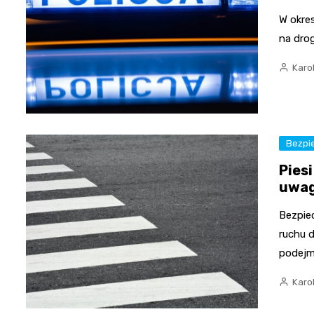
W okre
na dro
Karo
Bezpi
Pies
uwag
Bezpie
ruchu 
podejm
Karo