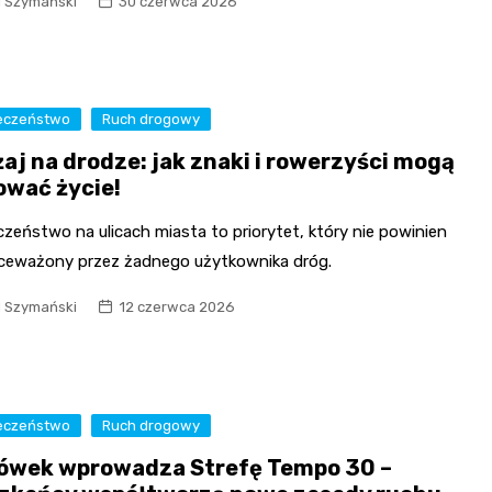
l Szymański
30 czerwca 2026
eczeństwo
Ruch drogowy
aj na drodze: jak znaki i rowerzyści mogą
ować życie!
zeństwo na ulicach miasta to priorytet, który nie powinien
kceważony przez żadnego użytkownika dróg.
l Szymański
12 czerwca 2026
eczeństwo
Ruch drogowy
ówek wprowadza Strefę Tempo 30 –