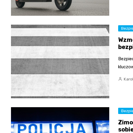
Bezpi
Wzmo
bezp
Bezpie
kluczo
Karo
Bezpi
Zimo
sobi