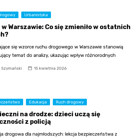
drogowy
Urbanistyka
 w Warszawie: Co się zmieniło w ostatnich
ch?
ające się wzorce ruchu drogowego w Warszawie stanowią
ujący temat do analizy, ukazując wpływ różnorodnych
l Szymański
15 kwietnia 2026
eczeństwo
Edukacja
Ruch drogowy
ieczni na drodze: dzieci uczą się
czności z policją
ja drogowa dla najmłodszych: lekcja bezpieczeństwa z