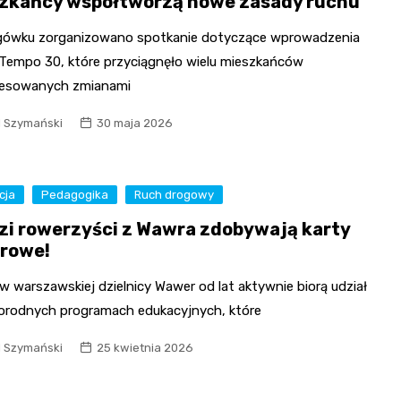
zkańcy współtworzą nowe zasady ruchu
gówku zorganizowano spotkanie dotyczące wprowadzenia
 Tempo 30, które przyciągnęło wielu mieszkańców
resowanych zmianami
l Szymański
30 maja 2026
cja
Pedagogika
Ruch drogowy
zi rowerzyści z Wawra zdobywają karty
rowe!
w warszawskiej dzielnicy Wawer od lat aktywnie biorą udział
orodnych programach edukacyjnych, które
l Szymański
25 kwietnia 2026