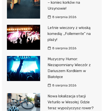
– koniec korków na
Ursynowie!
8 sierpnia 2026
Letnie wieczory z włoską
komedią: „Follemente” na
plaży!
8 sierpnia 2026
Muzyczny Humor:
Niezapomniany Wieczór z
Dariuszem Kordkiem w
Białołęce
8 sierpnia 2026
Nowa lokalizacja stacji
Veturilo w Wesołej: Gdzie
teraz wypożyczysz rower?