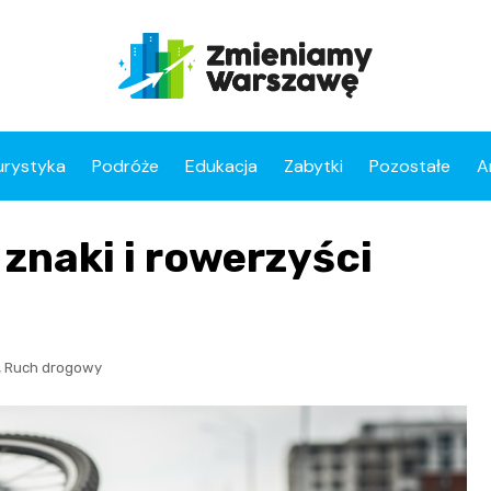
urystyka
Podróże
Edukacja
Zabytki
Pozostałe
A
 znaki i rowerzyści
!
,
Ruch drogowy