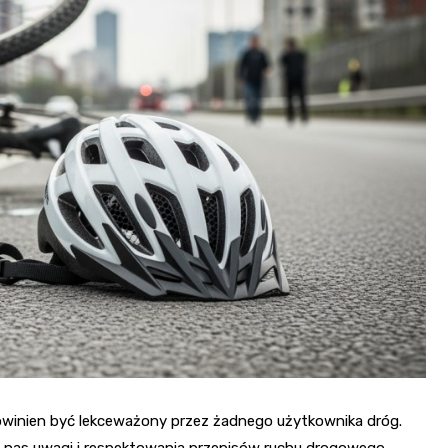
powinien być lekceważony przez żadnego użytkownika dróg.
 nas uwagi i respektowania przepisów ruchu drogowego.