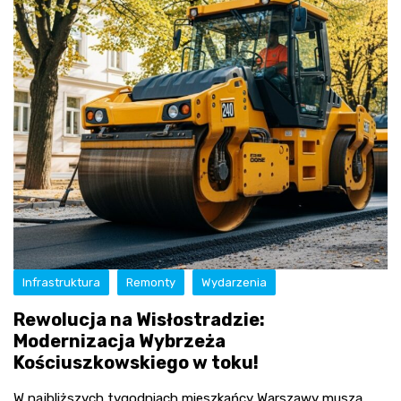
Infrastruktura
Remonty
Wydarzenia
Rewolucja na Wisłostradzie:
Modernizacja Wybrzeża
Kościuszkowskiego w toku!
W najbliższych tygodniach mieszkańcy Warszawy muszą