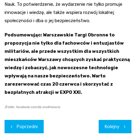
Nauk. To potwierdzenie, że wydarzenie nie tylko promuje
innowacje i wiedzę, ale także wspiera rozwój lokalnej
społeczności i dba o jej bezpieczeństwo.
Podsumowując: Warszawskie Targi Obronne to
propozycja nie tylko dla fachowców i entuzjastów
militariów, ale przede wszystkim dla wszystkich
mieszkańców Warszawy chcących zyskać praktyczną
wiedzę i zobaczyć, jak nowoczesne technologie
wpływają na nasze bezpieczeństwo. Warto
zarezerwować czas 20 czerwca i skorzystać z
bezpłatnych atrakcji w EXPO XXI.
Źródło: facebook.com/dz.srodmiescie
Nawigacja
Poprzedni
Kolejny