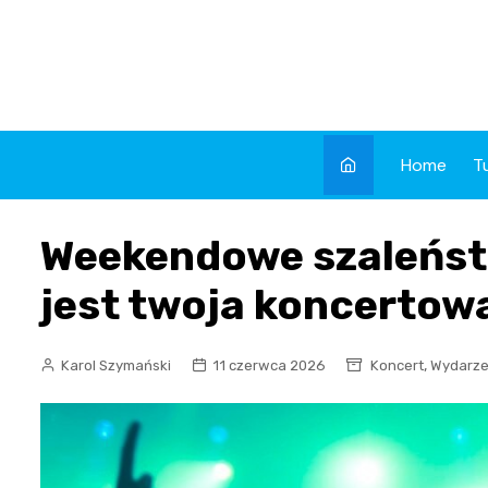
Skip
to
content
Home
T
Weekendowe szaleństw
jest twoja koncertow
,
Karol Szymański
11 czerwca 2026
Koncert
Wydarze