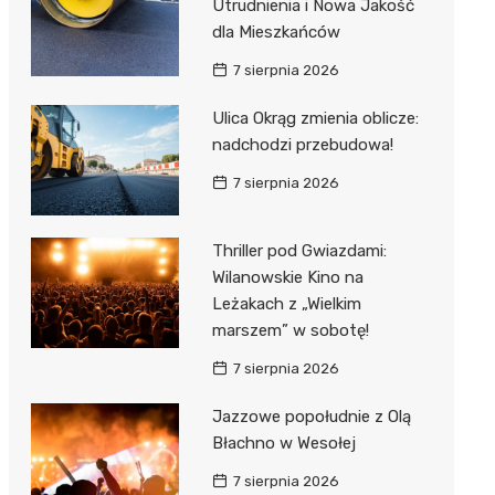
Utrudnienia i Nowa Jakość
dla Mieszkańców
7 sierpnia 2026
Ulica Okrąg zmienia oblicze:
nadchodzi przebudowa!
7 sierpnia 2026
Thriller pod Gwiazdami:
Wilanowskie Kino na
Leżakach z „Wielkim
marszem” w sobotę!
7 sierpnia 2026
Jazzowe popołudnie z Olą
Błachno w Wesołej
7 sierpnia 2026