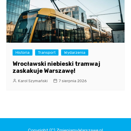
Historia
Transport
Wydarzenia
Wrocławski niebieski tramwaj
zaskakuje Warszawę!
Karol Szymański
7 sierpnia 2026
Copyright (C) ZmieniamyWarszawe.pl