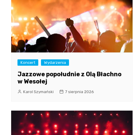
Koncert
Wydarzenia
Jazzowe popołudnie z Olą Błachno
w Wesołej
Karol Szymański
7 sierpnia 2026