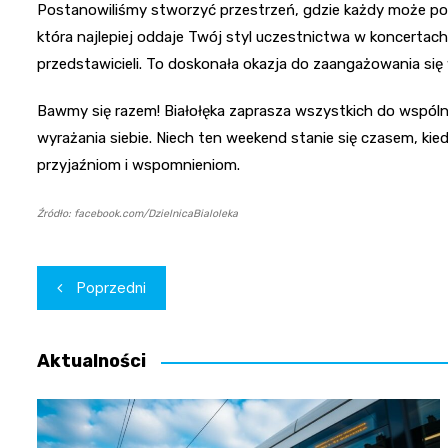
Postanowiliśmy stworzyć przestrzeń, gdzie każdy może podz
która najlepiej oddaje Twój styl uczestnictwa w koncertach
przedstawicieli. To doskonała okazja do zaangażowania się 
Bawmy się razem! Białołęka zaprasza wszystkich do wspól
wyrażania siebie. Niech ten weekend stanie się czasem, k
przyjaźniom i wspomnieniom.
Źródło: facebook.com/DzielnicaBialoleka
Nawigacja
Poprzedni
wpisu
Aktualności