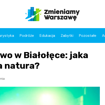
urystyka
Podróże
Edukacja
Zabytki
Pozostałe
A
o w Białołęce: jaka
a natura?
nia